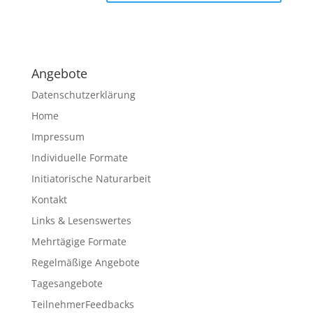
A
l
t
e
Angebote
r
n
Datenschutzerklärung
a
Home
t
Impressum
i
v
Individuelle Formate
e
Initiatorische Naturarbeit
:
Kontakt
Links & Lesenswertes
Mehrtägige Formate
Regelmäßige Angebote
Tagesangebote
TeilnehmerFeedbacks