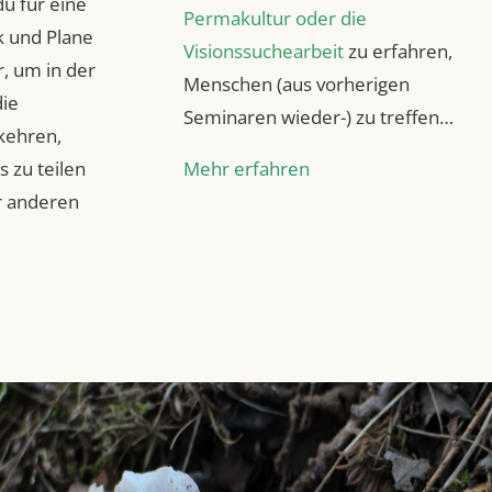
du für eine
Permakultur oder die
k und Plane
Visionssuchearbeit
zu erfahren,
r, um in der
Menschen (aus vorherigen
ie
Seminaren wieder-) zu treffen…
kehren,
s zu teilen
Mehr erfahren
r anderen