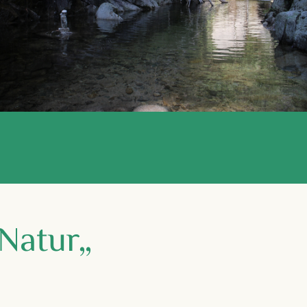
 Natur
„