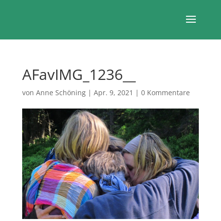
AFavIMG_1236__
von
Anne Schöning
|
Apr. 9, 2021
|
0 Kommentare