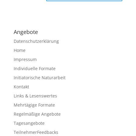
A
l
t
e
Angebote
r
n
Datenschutzerklärung
a
Home
t
Impressum
i
v
Individuelle Formate
e
Initiatorische Naturarbeit
:
Kontakt
Links & Lesenswertes
Mehrtägige Formate
Regelmäßige Angebote
Tagesangebote
TeilnehmerFeedbacks