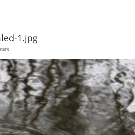
me
Angebote
Termine
Über mich
Teilne
led-1.jpg
tare