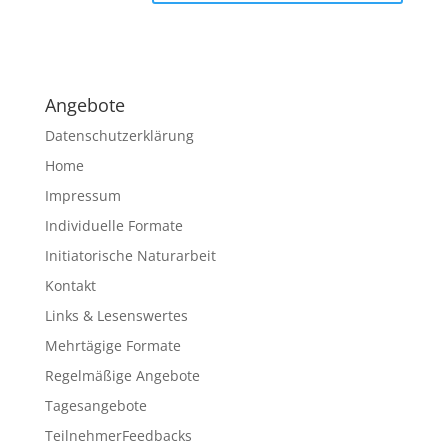
A
l
t
e
Angebote
r
n
Datenschutzerklärung
a
Home
t
Impressum
i
v
Individuelle Formate
e
Initiatorische Naturarbeit
:
Kontakt
Links & Lesenswertes
Mehrtägige Formate
Regelmäßige Angebote
Tagesangebote
TeilnehmerFeedbacks