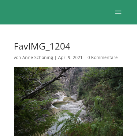
FavIMG_1204
von
Anne Schöning
|
Apr. 9, 2021
|
0 Kommentare