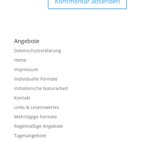
A
l
t
e
Angebote
r
n
Datenschutzerklärung
a
Home
t
Impressum
i
v
Individuelle Formate
e
Initiatorische Naturarbeit
:
Kontakt
Links & Lesenswertes
Mehrtägige Formate
Regelmäßige Angebote
Tagesangebote