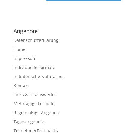
A
l
t
e
Angebote
r
n
Datenschutzerklärung
a
Home
t
Impressum
i
v
Individuelle Formate
e
Initiatorische Naturarbeit
:
Kontakt
Links & Lesenswertes
Mehrtägige Formate
Regelmäßige Angebote
Tagesangebote
TeilnehmerFeedbacks