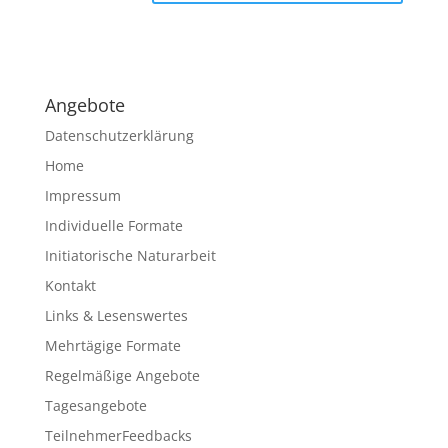
A
l
t
e
Angebote
r
n
Datenschutzerklärung
a
Home
t
Impressum
i
v
Individuelle Formate
e
Initiatorische Naturarbeit
:
Kontakt
Links & Lesenswertes
Mehrtägige Formate
Regelmäßige Angebote
Tagesangebote
TeilnehmerFeedbacks