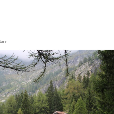
me
Angebote
Termine
Über mich
Teilne
tare