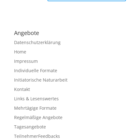
A
l
t
e
Angebote
r
n
Datenschutzerklärung
a
Home
t
Impressum
i
v
Individuelle Formate
e
Initiatorische Naturarbeit
:
Kontakt
Links & Lesenswertes
Mehrtägige Formate
Regelmäßige Angebote
Tagesangebote
TeilnehmerFeedbacks