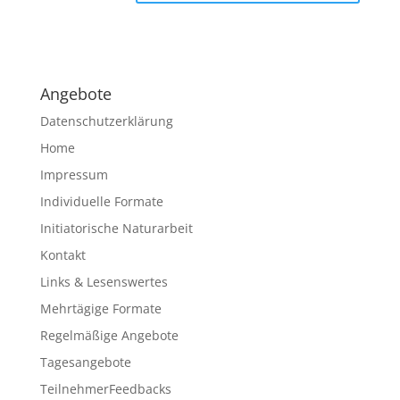
A
l
t
e
Angebote
r
n
Datenschutzerklärung
a
Home
t
Impressum
i
v
Individuelle Formate
e
Initiatorische Naturarbeit
:
Kontakt
Links & Lesenswertes
Mehrtägige Formate
Regelmäßige Angebote
Tagesangebote
TeilnehmerFeedbacks