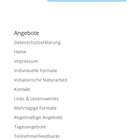
A
l
t
e
Angebote
r
n
Datenschutzerklärung
a
Home
t
Impressum
i
v
Individuelle Formate
e
Initiatorische Naturarbeit
:
Kontakt
Links & Lesenswertes
Mehrtägige Formate
Regelmäßige Angebote
Tagesangebote
TeilnehmerFeedbacks