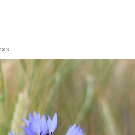
me
Angebote
Termine
Über mich
Teilne
tare