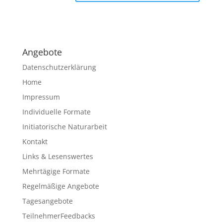
A
l
t
e
Angebote
r
n
Datenschutzerklärung
a
Home
t
Impressum
i
v
Individuelle Formate
e
Initiatorische Naturarbeit
:
Kontakt
Links & Lesenswertes
Mehrtägige Formate
Regelmäßige Angebote
Tagesangebote
TeilnehmerFeedbacks