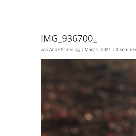
Ho
IMG_936700_
von
Anne Schöning
|
März 3, 2021
|
0 Kommen