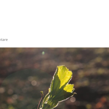
me
Angebote
Termine
Über mich
Teilne
tare