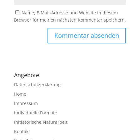
Name, E-Mail-Adresse und Website in diesem
Browser für meinen nächsten Kommentar speichern.
A
l
t
e
Angebote
r
n
Datenschutzerklärung
a
Home
t
Impressum
i
v
Individuelle Formate
e
Initiatorische Naturarbeit
:
Kontakt