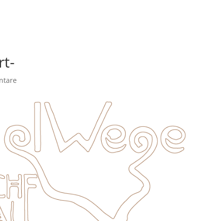
me
Angebote
Termine
Über mich
Teilne
rt-
ntare